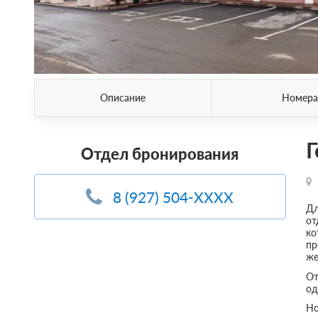
Описание
Номера
Г
Отдел бронирования
8 (927) 504-XXXX
Дл
от
ко
пр
же
От
од
Но