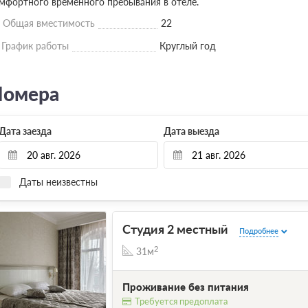
мфортного временного пребывания в отеле.
Общая вместимость
22
График работы
Круглый год
омера
Дата заезда
Дата выезда
Даты неизвестны
Студия 2 местный
Подробнее
2
31м
Проживание без питания
Требуется предоплата