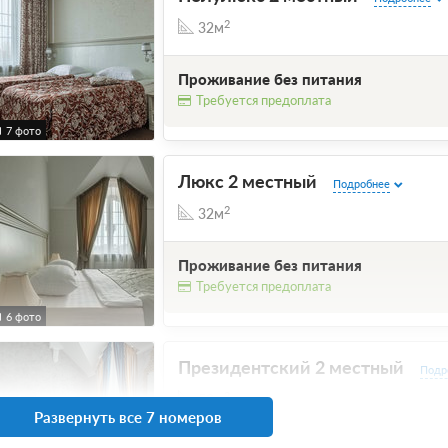
2
32м
Проживание без питания
Требуется предоплата
7 фото
Люкс 2 местный
Подробнее
2
32м
Проживание без питания
Требуется предоплата
6 фото
Президентский 2 местный
Подр
2
59м
Развернуть все 7 номеров