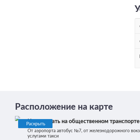
У
Расположение на карте
Как доехать на общественном транспорте
Раскрыть
От аэропорта автобус №7, от железнодорожного вокз
услугами такси