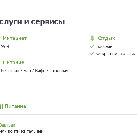
Проживание без питания
Требуется предоплата
7 фото
слуги и сервисы
Улучшенный 2 местный
Подробне
Интернет
Отдых
2
21м
Wi-Fi
Бассейн
Открытый плавател
Проживание без питания
Питание
Требуется предоплата
Ресторан / Бар / Кафе / Столовая
6 фото
Питание
Завтрак
или континентальный