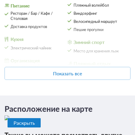
ЗА НОЧЬ ДЛЯ 1 ГОСТЯ
Питание
Пляжный волейбол
Ресторан / Бар / Кафе /
Виндсерфинг
Завтрак
Столовая
Велосипедный маршрут
Доставка продуктов
3 150
Пешие прогулки
ЗА НОЧЬ ДЛЯ 1 ГОСТЯ
Кухня
Зимний спорт
Электрический чайник
Место для хранения лыж
Организация
Пляжный отдых
мероприятий
Пляж
Показать все
Банкетный зал
Пляжный инвентарь
Конференц-зал
Пляжная мебель / Лежаки и
зонтики
Парковка
Песчаный пляж
Автостоянка / Парковка
Расположение на карте
Галечный пляж
На свежем воздухе
Собственный пляж
Раскрыть
Терраса
SPA
6 фото