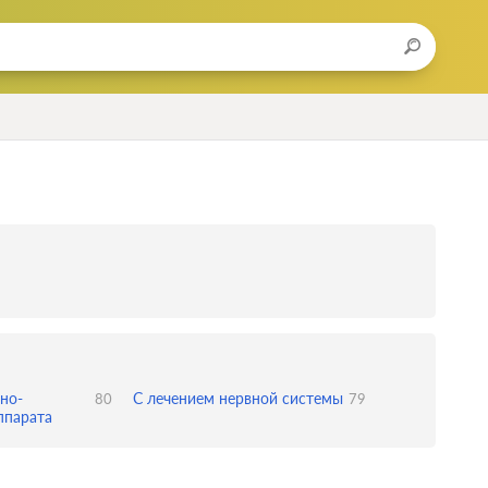
но-
С лечением нервной системы
80
79
ппарата