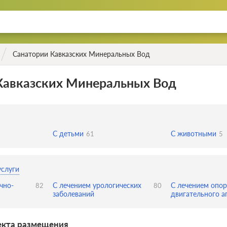
Санатории Кавказских Минеральных Вод
Кавказских Минеральных Вод
С детьми
С животными
61
5
услуги
чно-
С лечением урологических
С лечением опор
82
80
заболеваний
двигательного а
екта размещения