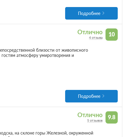
Подробнее
Отлично
10
4 отзыва
епосредственной близости от живописного
м гостям атмосферу умиротворения и
Подробнее
Отлично
9.8
5 отзывов
одска, на склоне горы Железной, окруженной