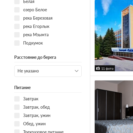
Белая
озеро Белое
река Березовая
река Егорлык
река Мзымта
Подкумок
Расстояние до берега
11 фото
Питание
Завтрак
Завтрак, обед
Завтрак, ужин
Обед, ужин
Трехразовое питание