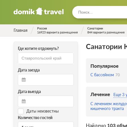
Россия
Санатории
Главная
16923 варианта размещения
844 варианта размещения
Санатории 
Где хотите отдохнуть?
Популярное
Дата заезда
С бассейном
70
Дата выезда
Лечение
Еще 3 
С лечением желудо
кишечного тракта
Даты неизвестны
Количество гостей
Найдено
103 объ