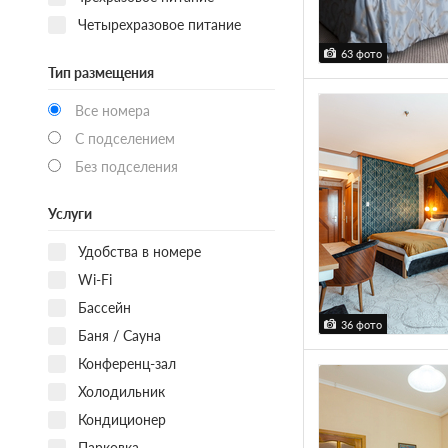
Четырехразовое питание
63 фото
Тип размещения
Все номера
С подселением
Без подселения
Услуги
Удобства в номере
Wi-Fi
Бассейн
36 фото
Баня / Сауна
Конференц-зал
Холодильник
Кондиционер
Парковка