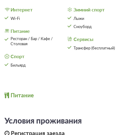
Интернет
Зимний спорт
Wi-Fi
Лыжи
Сноуборд
Питание
Ресторан / Бар / Кафе /
Сервисы
Столовая
Трансфер (бесплатный)
Спорт
Бильярд
10 фото
Питание
Номер класса «Люкс»
Подробнее
Одна двуспальная кровать
Телевизор
Ванная комната в номере
Условия проживания
Проживание с питанием
Подробнее
Регистрация заезда