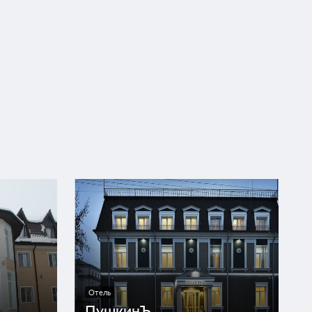
Отель
ПушкинЪ