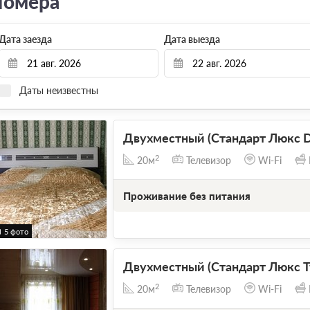
омера
Дата заезда
Дата выезда
Даты неизвестны
Двухместный (Стандарт Люкс D
2
20м
Телевизор
Wi-Fi
Проживание без питания
5 фото
Двухместный (Стандарт Люкс T
2
20м
Телевизор
Wi-Fi