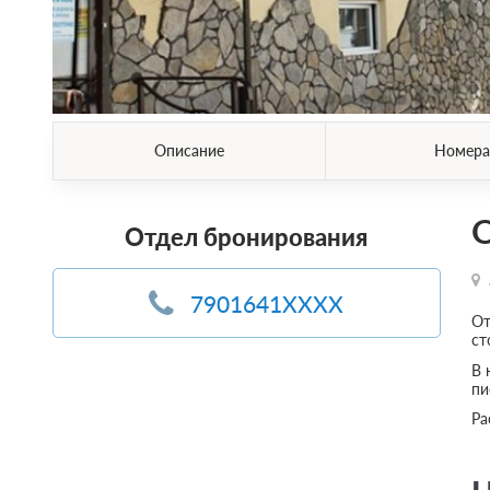
Описание
Номера
О
Отдел бронирования
7901641XXXX
От
ст
В 
пи
Ра