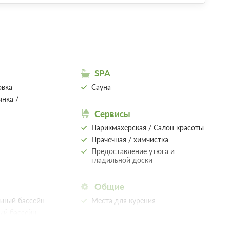
SPA
овка
Сауна
янка /
Сервисы
Парикмахерская / Салон красоты
Прачечная / химчистка
Предоставление утюга и
гладильной доски
Общие
ьный бассейн
Места для курения
ый бассейн
ом