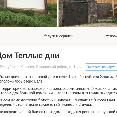
Услуги и сервисы
Услов
Дом Теплые дни
Республика Хакасия, Ширинский район, с. Шира
Показать на карте
ёплые дни» — это гостевой дом в селе Шира, Республика Хакасия. 
сположилось озеро Белё.
 территории есть парковочная зона, рассчитанная на 5 машин, а та
столом для большой компании. Напротив зоны для гриля находится
самом доме доступно 5 чистых и аккуратных спален с 8 кроватями
еденный стол. В доме также есть 2 туалета и 2 душа.
непосредственной близости от дома находятся ресторан с русской 