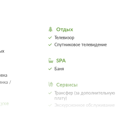
Забронировать
Сменить кол-во гостей
 2 часов.
Отдых
Телевизор
Спутниковое телевидение
овати. Рядом с номером расположен туалет и душевая.
ых
ти
SPA
Баня
овка
янка /
Недостаточно мест
Сервисы
Забронировать
Сменить кол-во гостей
Трансфер (за дополнительную
 2 часов.
плату)
духе
Экскурсионное обслуживание
Местоположение
ровать. Рядом с номером расположен туалет и душевая.
Вид на озеро
х
гостиная)