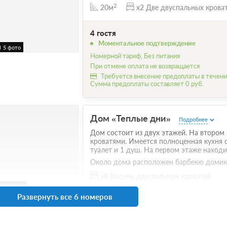
2
20м
x2 Две двуспальных крова
4 гостя
Моментальное подтверждение
5 фото
Номерной тариф, Без питания
При отмене оплата не возвращается
Требуется внесение предоплаты в течение
Сумма предоплаты составляет 0 руб.
Дом «Теплые дни»
Подробнее
Дом состоит из двух этажей. На втором
кроватями. Имеется полноценная кухня
туалет и 1 душ. На первом этаже находи
Около дома расположен барбекю домик.
x8 Восемь двуспальных кроватей
28 фото
Развернуть все 6 номеров
16 гостей
Моментальное подтверждение
Стандартный тариф, Без питания