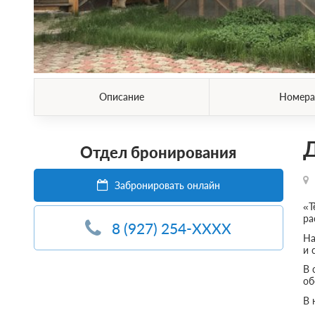
Описание
Номера
Отдел бронирования
Забронировать онлайн
«Т
ра
8 (927) 254-XXXX
На
и 
В 
об
В 