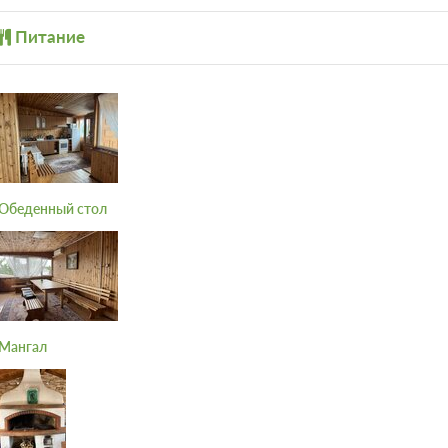
Обеденный стол
2
20м
Одна двуспальная кровать
Пляж
Питание
Пляжная мебель / Л
зонтики
2 гостя
3 фото
Моментальное подтверждение
Номерной тариф, Без питания
При отмене оплата не возвращается
Требуется внесение предоплаты в течение
Сумма предоплаты составляет 0 руб.
Обеденный стол
Мангал