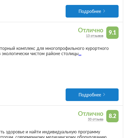
Подробнее
Отлично
9.1
13 отзывов
торный комплекс для многопрофильного курортного
в экологически чистом районе столицы
...
Подробнее
Отлично
8.2
33 отзыва
ить здоровье и найти индивидуальную программу
кторам, современному медицинскому оборудованию