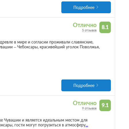
Подробнее
Отлично
8.1
5 отзывов
древле в мире и согласии проживали славянские,
увашии – Чебоксары, красивейший уголок Поволжья,
Подробнее
Отлично
9.1
9 отзывов
ке Чувашии и является идеальным местом для
оксары, гости могут погрузиться в атмосферу
...