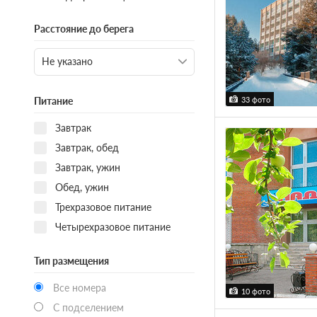
Расстояние до берега
33 фото
Питание
Завтрак
Завтрак, обед
Завтрак, ужин
Обед, ужин
Трехразовое питание
Четырехразовое питание
Тип размещения
Все номера
10 фото
С подселением