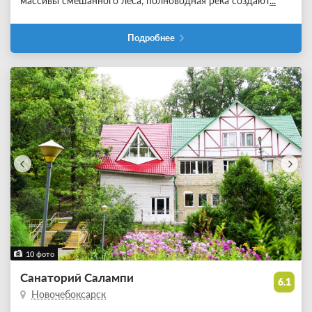
массивы смешанного леса, полноводная река создают
...
Подробнее
10 фото
Санаторий Салампи
6.1
Новочебоксарск