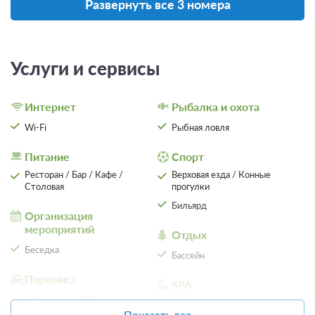
Развернуть все 3 номера
Услуги и сервисы
Интернет
Рыбалка и охота
Wi-Fi
Рыбная ловля
Питание
Спорт
Ресторан / Бар / Кафе /
Верховая езда / Конные
Столовая
прогулки
3 фото
Бильярд
Организация
Номер в коттедже
мероприятий
Подробнее
Отдых
Одна двуспальная кровать
Телевизор
Беседка
Бассейн
Парковка
SPA
Проживание без питания
Автостоянка / Парковка
SPA / Лечебные процедуры
Показать все