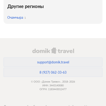
Другие регионы
Очамчыра
1
support@domik.travel
8 (927) 062-33-63
© ООО «Домик Тревел», 2018–2026
ИНН: 3443140080
ОГРН: 1183443012477