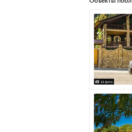
Объекты побл
14 фото