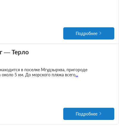
Подробнее
г — Терло
находится в поселке Мгудзырхва, пригороде
а около 5 км. До морского пляжа всего
...
Подробнее