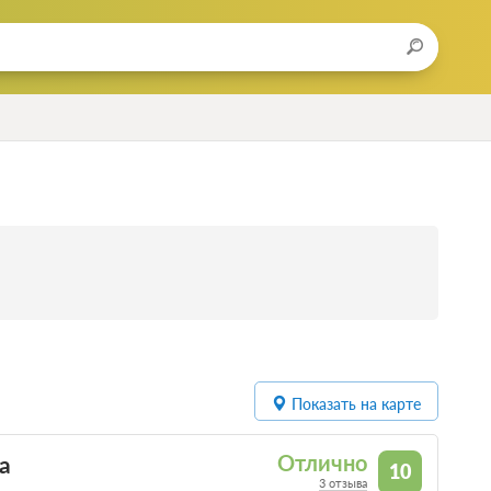
Показать на карте
а
Отлично
10
3 отзыва