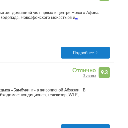
лагает домашний уют прямо в центре Нового Афона.
 водопада, Новоафонского монастыря и
...
Подробнее
Отлично
9.3
3 отзыва
тдыха «Бамбукинг» в живописной Абхазии! В
бходимое: кондиционер, телевизор, Wi-Fi,