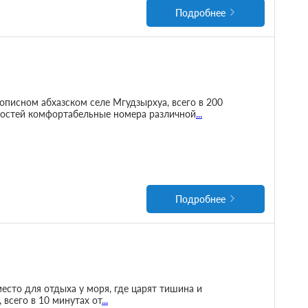
Подробнее
описном абхазском селе Мгудзырхуа, всего в 200
 гостей комфортабельные номера различной
...
Подробнее
сто для отдыха у моря, где царят тишина и
всего в 10 минутах от
...