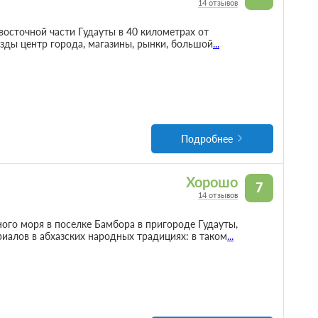
14 отзывов
восточной части Гудауты в 40 километрах от
зды центр города, магазины, рынки, большой
...
Подробнее
Хорошо
7
14 отзывов
ого моря в поселке Бамбора в пригороде Гудауты,
риалов в абхазских народных традициях: в таком
...