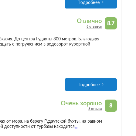
Подробнее
Отлично
8.7
6 отзывов
бхазия. До центра Гудауты 800 метров. Благодаря
щать с погружением в водоворот курортной
Подробнее
Очень хорошо
8
3 отзыва
х от моря, на берегу Гудаутской бухты, на равном
ой доступности от турбазы находится
...