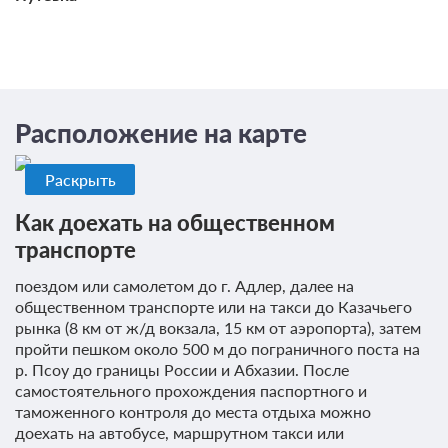
0 фото
Расположение на карте
Эконом 2-местный1-комнатый (корп.
Диана)
Подробнее
Раскрыть
Как доехать на общественном
Нев. звезды(завтра): проживание, завтрак
транспорте
(комплексный)
Требуется предоплата
поездом или самолетом до г. Адлер, далее на
общественном транспорте или на такси до Казачьего
рынка (8 км от ж/д вокзала, 15 км от аэропорта), затем
пройти пешком около 500 м до пограничного поста на
р. Псоу до границы России и Абхазии. После
самостоятельного прохождения паспортного и
таможенного контроля до места отдыха можно
доехать на автобусе, маршрутном такси или