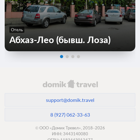
Отель
Абхаз-Лео (бывш. Лоза)
0 фото
Стандарт 2-местный 1-комнатный (корп.
Диана) с балконом
Подробнее
support@domik.travel
Нев. звезды(завтра): проживание, завтрак
8 (927) 062-33-63
(комплексный)
Требуется предоплата
© ООО «Домик Тревел», 2018–2026
ИНН: 3443140080
ОГРН: 1183443012477