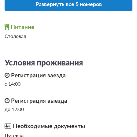
Развернуть все 5 номеров
0 фото
Питание
Люкс 2 местный 2 комнатный
Подробнее
Столовая
2
45м
Нев. звезды(завтра): проживание, завтрак
Условия проживания
(комплексный)
Требуется предоплата
Регистрация заезда
с 14:00
Регистрация выезда
до 12:00
Необходимые документы
Путевка