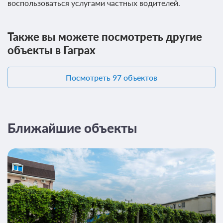
воспользоваться услугами частных водителей.
Также вы можете посмотреть другие
объекты в Гаграх
Посмотреть 97 объектов
0 фото
Стандарт 2-местный 1-комнатный (корп.
Диана) без балкона
Подробнее
Ближайшие объекты
Нев. звезды(завтра): проживание, завтрак
(комплексный)
Требуется предоплата